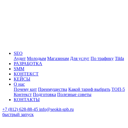
SEO
Аудит
Молодым
Магазинам
Для услуг
По трафику
Tilda
РАЗРАБОТКА
SMM
КОНТЕКСТ
КЕЙСЫ
О нас
Почему кит
Преимущества
Какой тариф выбрать
ТОП-5
Контекст
Подготовка
Полезные советы
КОНТАКТЫ
+7 (812) 628-88-45
info@seokit-spb.ru
быстрый запуск